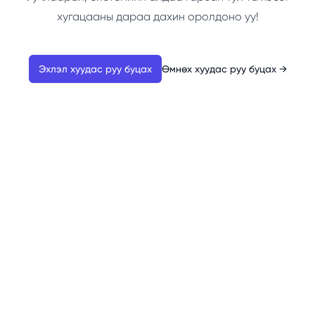
хугацааны дараа дахин оролдоно уу!
Эхлэл хуудас руу буцах
Өмнөх хуудас руу буцах
→