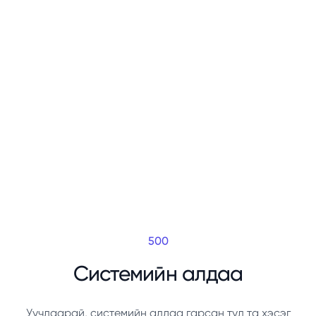
500
Системийн алдаа
Уучлаарай, системийн алдаа гарсан тул та хэсэг