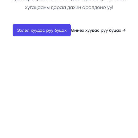
хугацааны дараа дахин оролдоно уу!
Эхлэл хуудас руу буцах
Өмнөх хуудас руу буцах
→