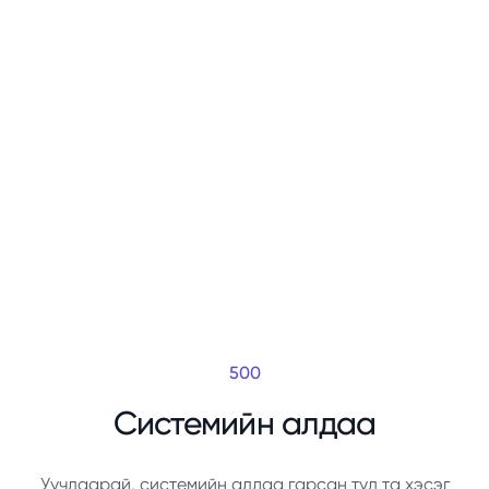
500
Системийн алдаа
Уучлаарай, системийн алдаа гарсан тул та хэсэг