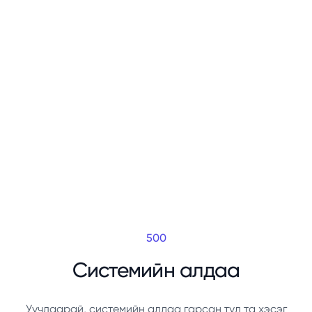
500
Системийн алдаа
Уучлаарай, системийн алдаа гарсан тул та хэсэг