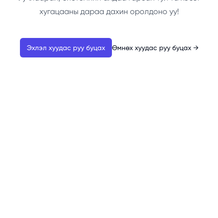
хугацааны дараа дахин оролдоно уу!
Эхлэл хуудас руу буцах
Өмнөх хуудас руу буцах
→