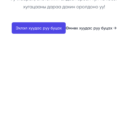
хугацааны дараа дахин оролдоно уу!
Эхлэл хуудас руу буцах
Өмнөх хуудас руу буцах
→