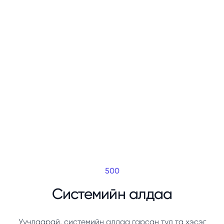
500
Системийн алдаа
Уучлаарай, системийн алдаа гарсан тул та хэсэг