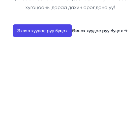
хугацааны дараа дахин оролдоно уу!
Эхлэл хуудас руу буцах
Өмнөх хуудас руу буцах
→