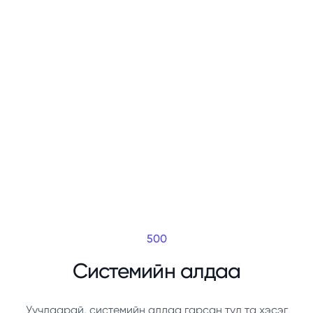
500
Системийн алдаа
Уучлаарай, системийн алдаа гарсан тул та хэсэг