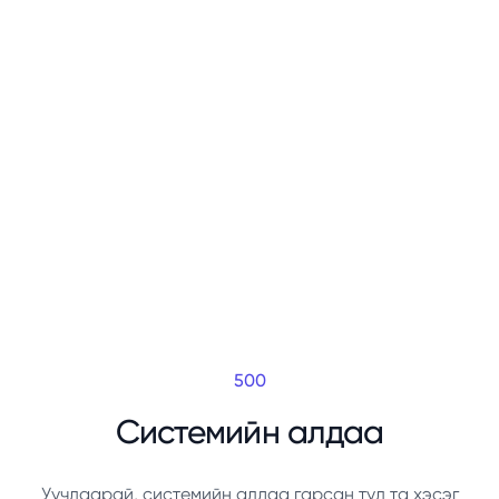
500
Системийн алдаа
Уучлаарай, системийн алдаа гарсан тул та хэсэг