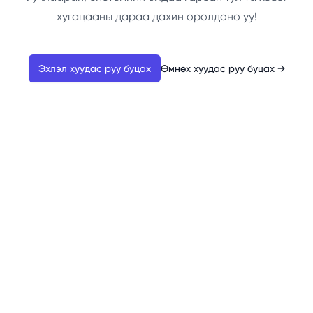
хугацааны дараа дахин оролдоно уу!
Эхлэл хуудас руу буцах
Өмнөх хуудас руу буцах
→