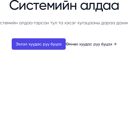
Системийн алдаа
стемийн алдаа гарсан тул та хэсэг хугацааны дараа дахи
Эхлэл хуудас руу буцах
Өмнөх хуудас руу буцах
→