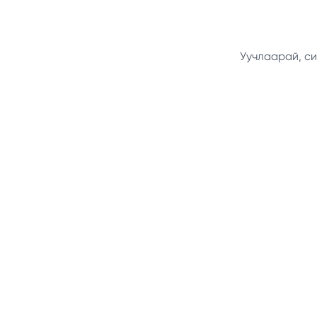
Уучлаарай, си