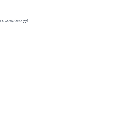
н оролдоно уу!