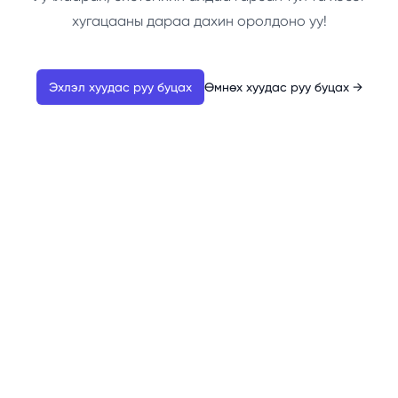
хугацааны дараа дахин оролдоно уу!
Эхлэл хуудас руу буцах
Өмнөх хуудас руу буцах
→