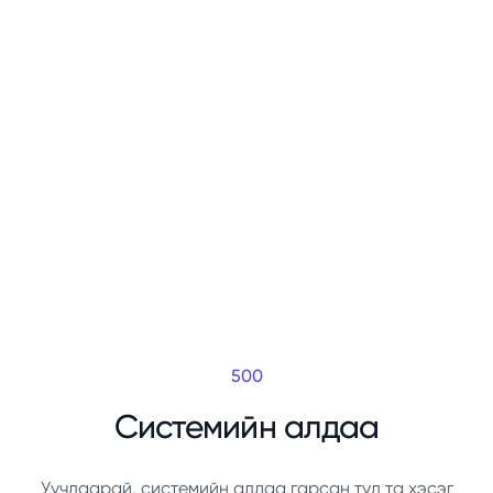
500
Системийн алдаа
Уучлаарай, системийн алдаа гарсан тул та хэсэг