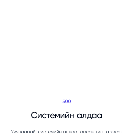
500
Системийн алдаа
Уучлаарай, системийн алдаа гарсан тул та хэсэг