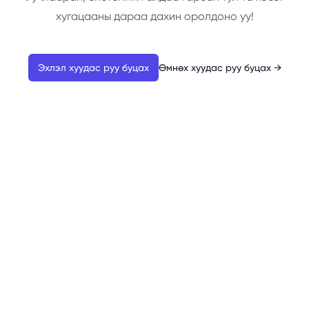
хугацааны дараа дахин оролдоно уу!
Эхлэл хуудас руу буцах
Өмнөх хуудас руу буцах
→