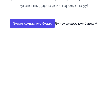
хугацааны дараа дахин оролдоно уу!
Эхлэл хуудас руу буцах
Өмнөх хуудас руу буцах
→