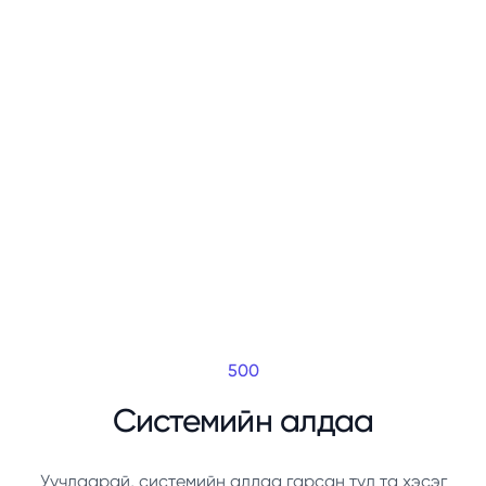
500
Системийн алдаа
Уучлаарай, системийн алдаа гарсан тул та хэсэг