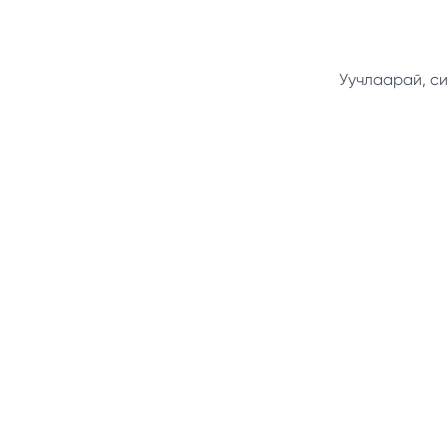
Уучлаарай, си