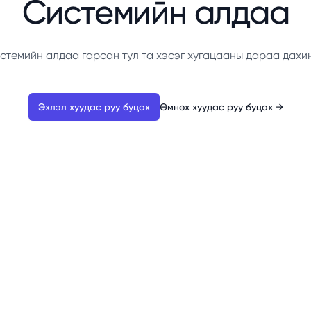
Системийн алдаа
стемийн алдаа гарсан тул та хэсэг хугацааны дараа дахи
Эхлэл хуудас руу буцах
Өмнөх хуудас руу буцах
→