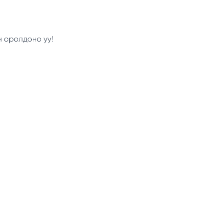
н оролдоно уу!