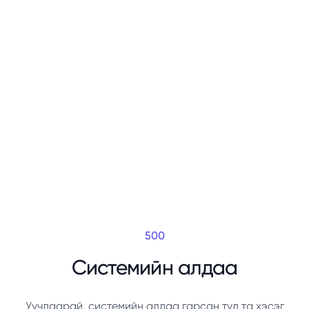
500
Системийн алдаа
Уучлаарай, системийн алдаа гарсан тул та хэсэг