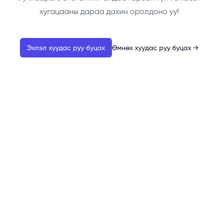
хугацааны дараа дахин оролдоно уу!
Эхлэл хуудас руу буцах
Өмнөх хуудас руу буцах
→