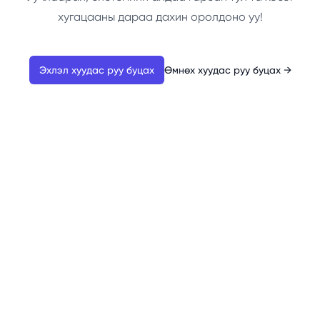
хугацааны дараа дахин оролдоно уу!
Эхлэл хуудас руу буцах
Өмнөх хуудас руу буцах
→