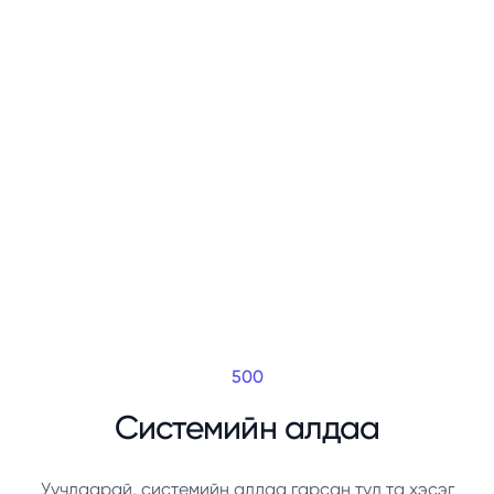
500
Системийн алдаа
Уучлаарай, системийн алдаа гарсан тул та хэсэг