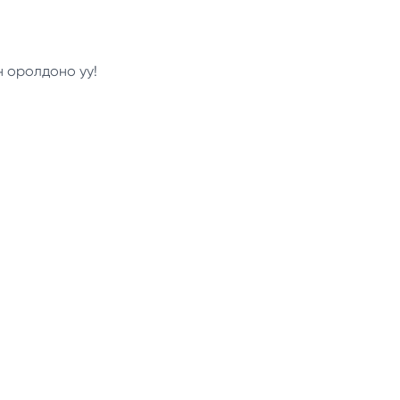
н оролдоно уу!