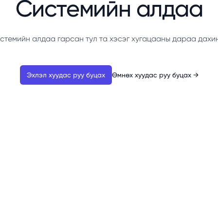
Системийн алдаа
стемийн алдаа гарсан тул та хэсэг хугацааны дараа дахи
Эхлэл хуудас руу буцах
Өмнөх хуудас руу буцах
→