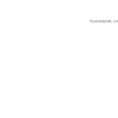
Уучлаарай, си