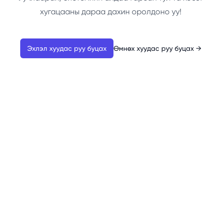
хугацааны дараа дахин оролдоно уу!
Эхлэл хуудас руу буцах
Өмнөх хуудас руу буцах
→