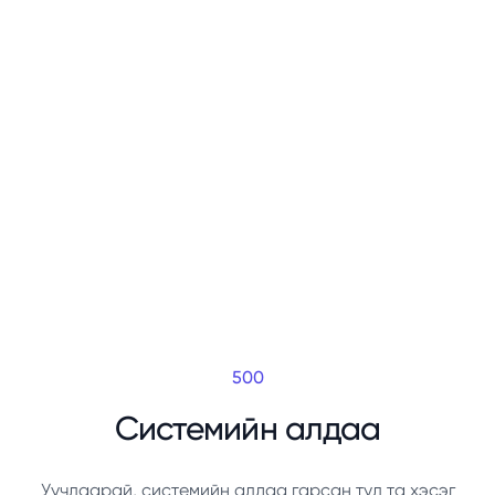
500
Системийн алдаа
Уучлаарай, системийн алдаа гарсан тул та хэсэг