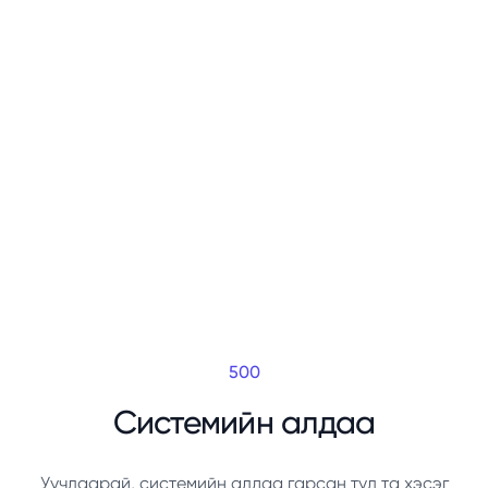
500
Системийн алдаа
Уучлаарай, системийн алдаа гарсан тул та хэсэг