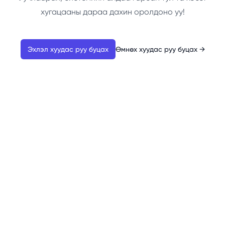
хугацааны дараа дахин оролдоно уу!
Эхлэл хуудас руу буцах
Өмнөх хуудас руу буцах
→