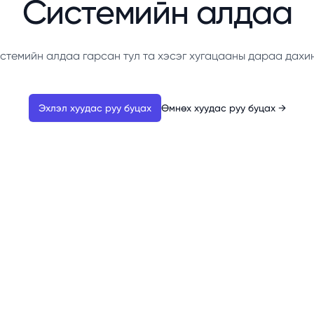
Системийн алдаа
стемийн алдаа гарсан тул та хэсэг хугацааны дараа дахи
Эхлэл хуудас руу буцах
Өмнөх хуудас руу буцах
→