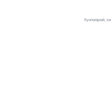
Уучлаарай, си