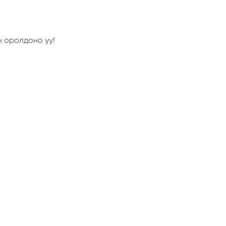
н оролдоно уу!