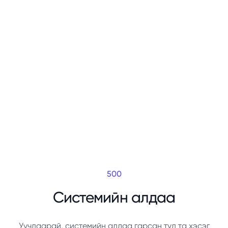
500
Системийн алдаа
Уучлаарай, системийн алдаа гарсан тул та хэсэг