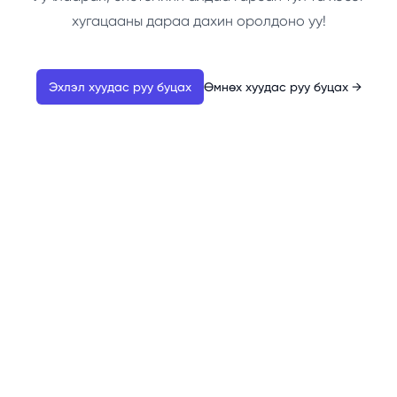
хугацааны дараа дахин оролдоно уу!
Эхлэл хуудас руу буцах
Өмнөх хуудас руу буцах
→