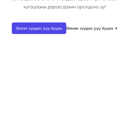
хугацааны дараа дахин оролдоно уу!
Эхлэл хуудас руу буцах
Өмнөх хуудас руу буцах
→