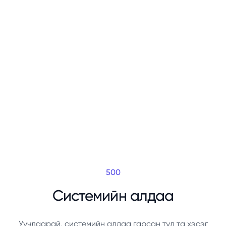
500
Системийн алдаа
Уучлаарай, системийн алдаа гарсан тул та хэсэг