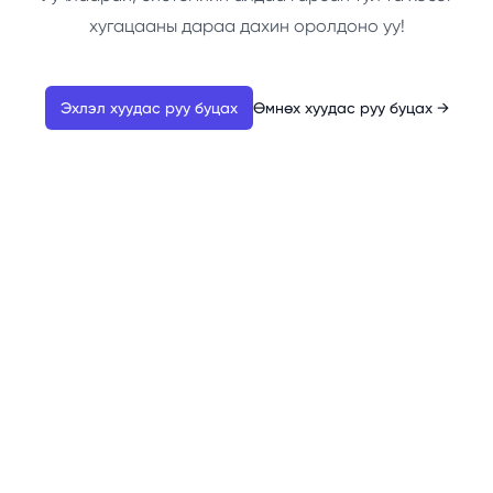
хугацааны дараа дахин оролдоно уу!
Эхлэл хуудас руу буцах
Өмнөх хуудас руу буцах
→