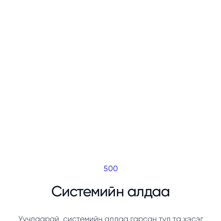
500
Системийн алдаа
Уучлаарай, системийн алдаа гарсан тул та хэсэг