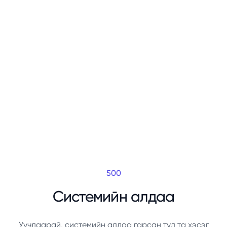
500
Системийн алдаа
Уучлаарай, системийн алдаа гарсан тул та хэсэг