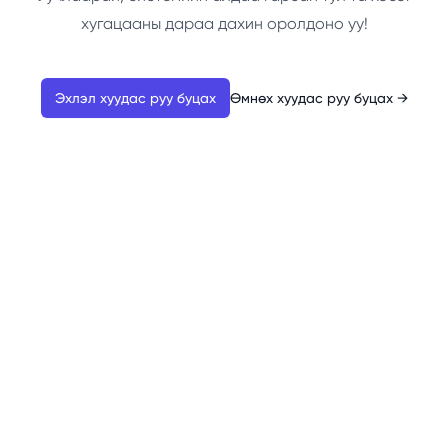
хугацааны дараа дахин оролдоно уу!
Эхлэл хуудас руу буцах
Өмнөх хуудас руу буцах
→