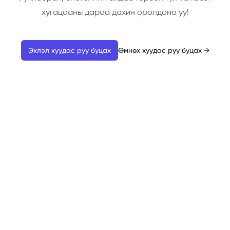
хугацааны дараа дахин оролдоно уу!
Эхлэл хуудас руу буцах
Өмнөх хуудас руу буцах
→