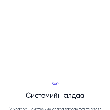
500
Системийн алдаа
Уучлаарай, системийн алдаа гарсан тул та хэсэг