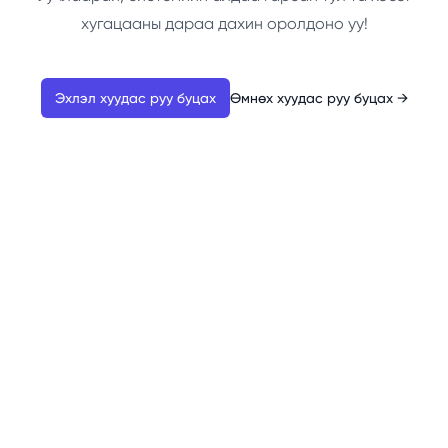
хугацааны дараа дахин оролдоно уу!
Эхлэл хуудас руу буцах
Өмнөх хуудас руу буцах
→