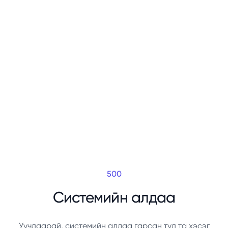
500
Системийн алдаа
Уучлаарай, системийн алдаа гарсан тул та хэсэг