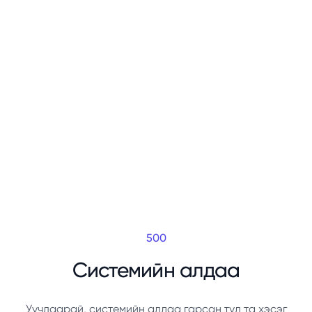
500
Системийн алдаа
Уучлаарай, системийн алдаа гарсан тул та хэсэг