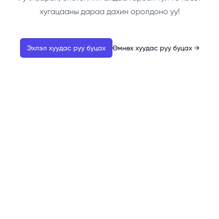
хугацааны дараа дахин оролдоно уу!
Эхлэл хуудас руу буцах
Өмнөх хуудас руу буцах
→