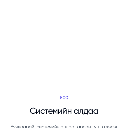
500
Системийн алдаа
Уучлаарай, системийн алдаа гарсан тул та хэсэг