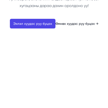
хугацааны дараа дахин оролдоно уу!
Эхлэл хуудас руу буцах
Өмнөх хуудас руу буцах
→