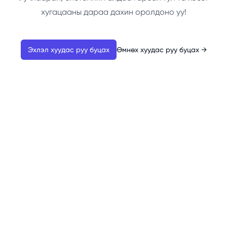
хугацааны дараа дахин оролдоно уу!
Эхлэл хуудас руу буцах
Өмнөх хуудас руу буцах
→