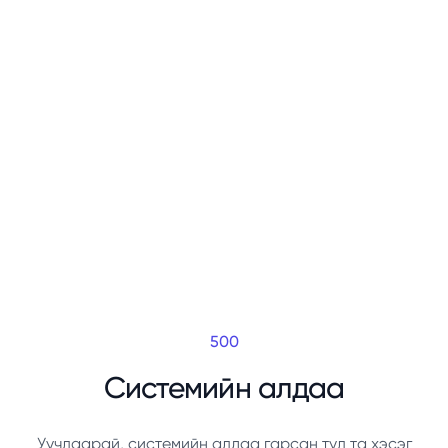
500
Системийн алдаа
Уучлаарай, системийн алдаа гарсан тул та хэсэг