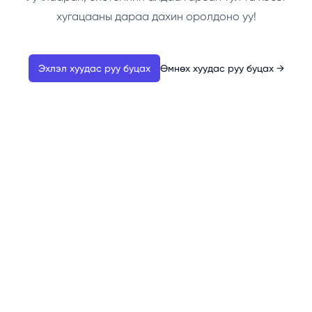
хугацааны дараа дахин оролдоно уу!
Эхлэл хуудас руу буцах
Өмнөх хуудас руу буцах
→