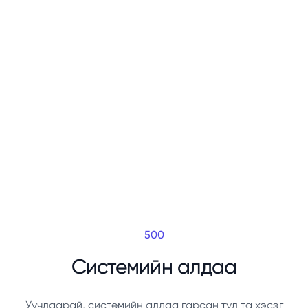
500
Системийн алдаа
Уучлаарай, системийн алдаа гарсан тул та хэсэг