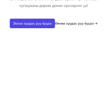
хугацааны дараа дахин оролдоно уу!
Эхлэл хуудас руу буцах
Өмнөх хуудас руу буцах
→