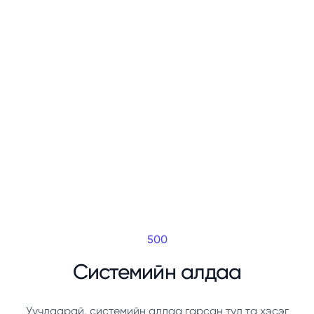
500
Системийн алдаа
Уучлаарай, системийн алдаа гарсан тул та хэсэг