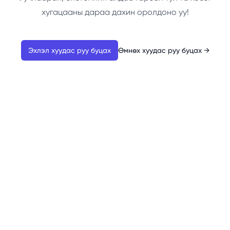
хугацааны дараа дахин оролдоно уу!
Эхлэл хуудас руу буцах
Өмнөх хуудас руу буцах
→