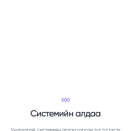
500
Системийн алдаа
Уучлаарай, системийн алдаа гарсан тул та хэсэг