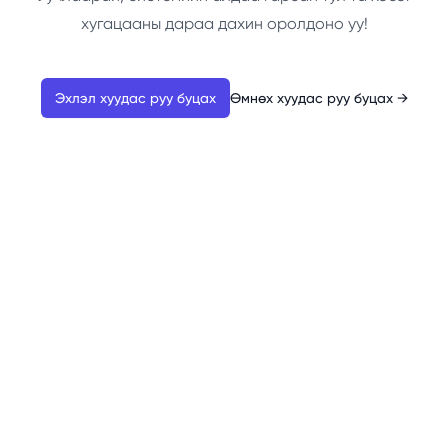
хугацааны дараа дахин оролдоно уу!
Эхлэл хуудас руу буцах
Өмнөх хуудас руу буцах
→