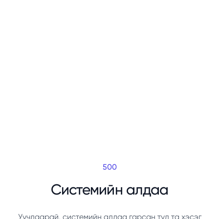
500
Системийн алдаа
Уучлаарай, системийн алдаа гарсан тул та хэсэг