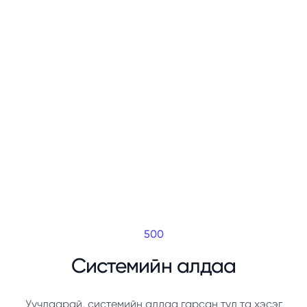
500
Системийн алдаа
Уучлаарай, системийн алдаа гарсан тул та хэсэг