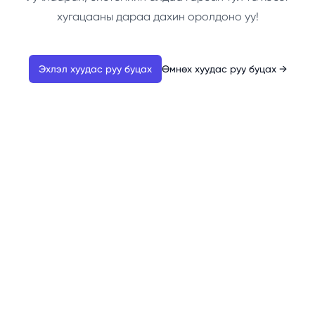
хугацааны дараа дахин оролдоно уу!
Эхлэл хуудас руу буцах
Өмнөх хуудас руу буцах
→