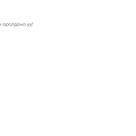
н оролдоно уу!