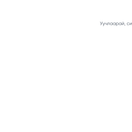
Уучлаарай, си