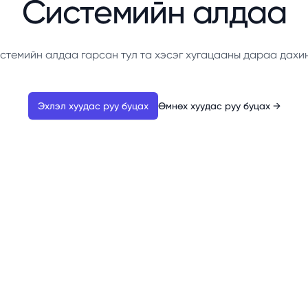
Системийн алдаа
стемийн алдаа гарсан тул та хэсэг хугацааны дараа дахи
Эхлэл хуудас руу буцах
Өмнөх хуудас руу буцах
→