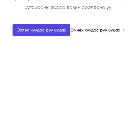
хугацааны дараа дахин оролдоно уу!
Эхлэл хуудас руу буцах
Өмнөх хуудас руу буцах
→