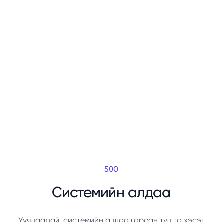
500
Системийн алдаа
Уучлаарай, системийн алдаа гарсан тул та хэсэг