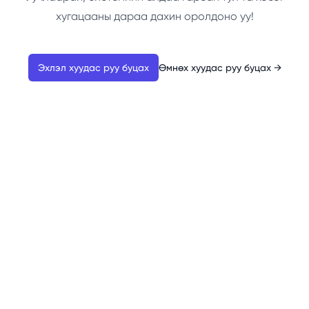
хугацааны дараа дахин оролдоно уу!
Эхлэл хуудас руу буцах
Өмнөх хуудас руу буцах
→