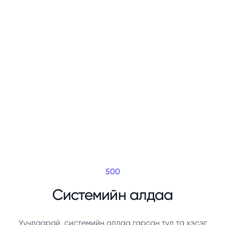
500
Системийн алдаа
Уучлаарай, системийн алдаа гарсан тул та хэсэг