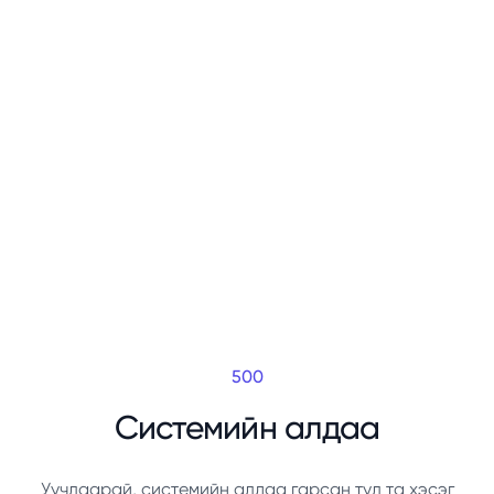
500
Системийн алдаа
Уучлаарай, системийн алдаа гарсан тул та хэсэг