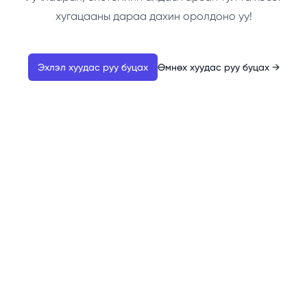
хугацааны дараа дахин оролдоно уу!
Эхлэл хуудас руу буцах
Өмнөх хуудас руу буцах
→