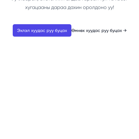
хугацааны дараа дахин оролдоно уу!
Эхлэл хуудас руу буцах
Өмнөх хуудас руу буцах
→