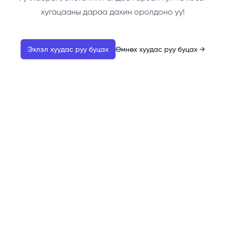
хугацааны дараа дахин оролдоно уу!
Эхлэл хуудас руу буцах
Өмнөх хуудас руу буцах
→