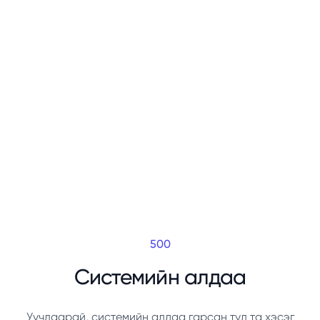
500
Системийн алдаа
Уучлаарай, системийн алдаа гарсан тул та хэсэг