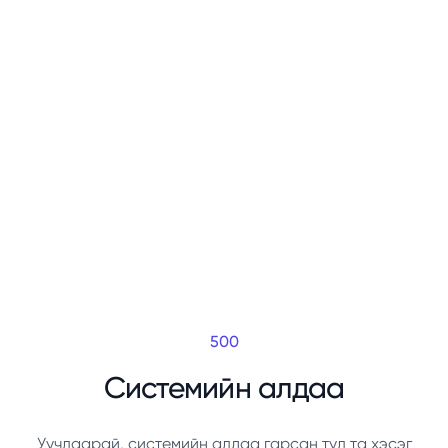
500
Системийн алдаа
Уучлаарай, системийн алдаа гарсан тул та хэсэг