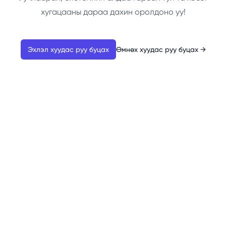
хугацааны дараа дахин оролдоно уу!
Эхлэл хуудас руу буцах
Өмнөх хуудас руу буцах
→