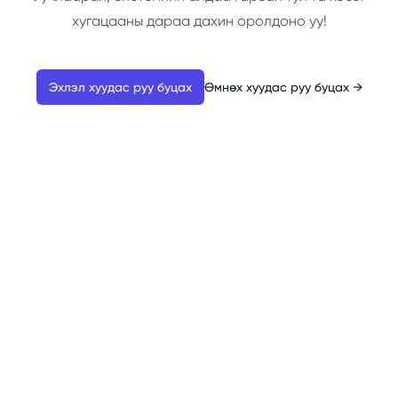
хугацааны дараа дахин оролдоно уу!
Эхлэл хуудас руу буцах
Өмнөх хуудас руу буцах
→