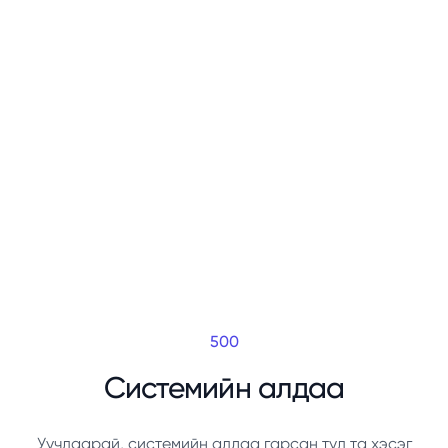
500
Системийн алдаа
Уучлаарай, системийн алдаа гарсан тул та хэсэг