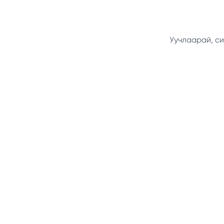
Уучлаарай, си