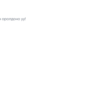
н оролдоно уу!