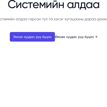
Системийн алдаа
стемийн алдаа гарсан тул та хэсэг хугацааны дараа дахи
Эхлэл хуудас руу буцах
Өмнөх хуудас руу буцах
→