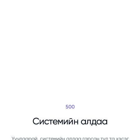
500
Системийн алдаа
Уучлаарай, системийн алдаа гарсан тул та хэсэг