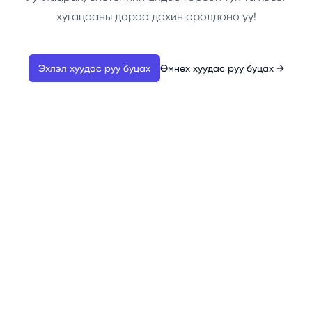
хугацааны дараа дахин оролдоно уу!
Эхлэл хуудас руу буцах
Өмнөх хуудас руу буцах
→