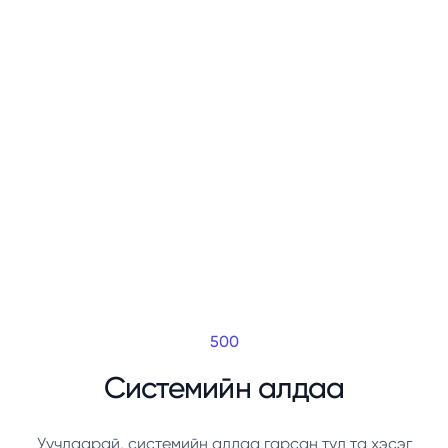
500
Системийн алдаа
Уучлаарай, системийн алдаа гарсан тул та хэсэг