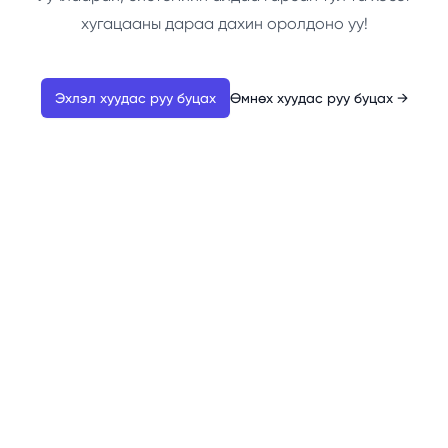
хугацааны дараа дахин оролдоно уу!
Эхлэл хуудас руу буцах
Өмнөх хуудас руу буцах
→