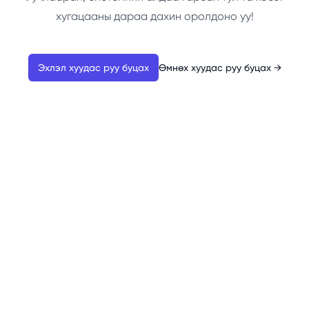
хугацааны дараа дахин оролдоно уу!
Эхлэл хуудас руу буцах
Өмнөх хуудас руу буцах
→