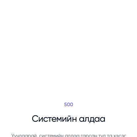
500
Системийн алдаа
Уучлаарай, системийн алдаа гарсан тул та хэсэг