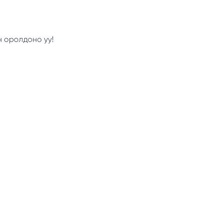
н оролдоно уу!