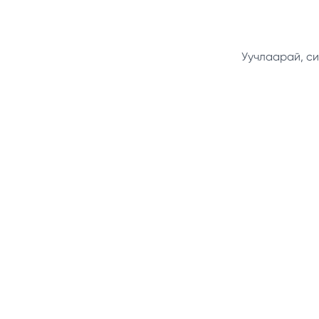
Уучлаарай, си