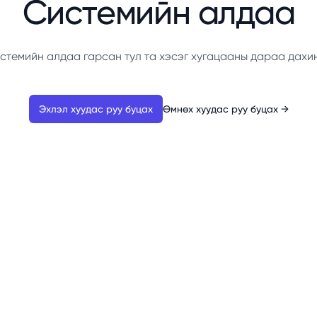
Системийн алдаа
стемийн алдаа гарсан тул та хэсэг хугацааны дараа дахи
Эхлэл хуудас руу буцах
Өмнөх хуудас руу буцах
→