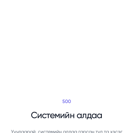
500
Системийн алдаа
Уучлаарай, системийн алдаа гарсан тул та хэсэг