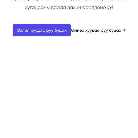
хугацааны дараа дахин оролдоно уу!
Эхлэл хуудас руу буцах
Өмнөх хуудас руу буцах
→