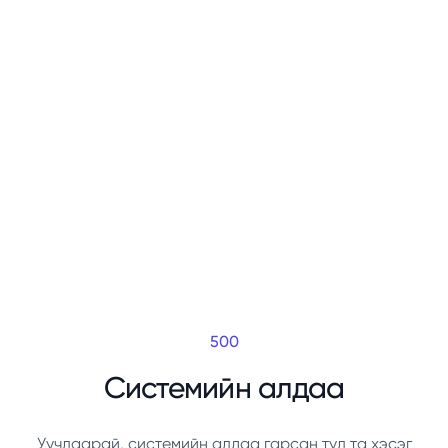
500
Системийн алдаа
Уучлаарай, системийн алдаа гарсан тул та хэсэг