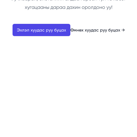
хугацааны дараа дахин оролдоно уу!
Эхлэл хуудас руу буцах
Өмнөх хуудас руу буцах
→