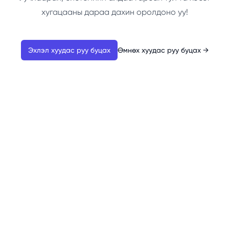
хугацааны дараа дахин оролдоно уу!
Эхлэл хуудас руу буцах
Өмнөх хуудас руу буцах
→