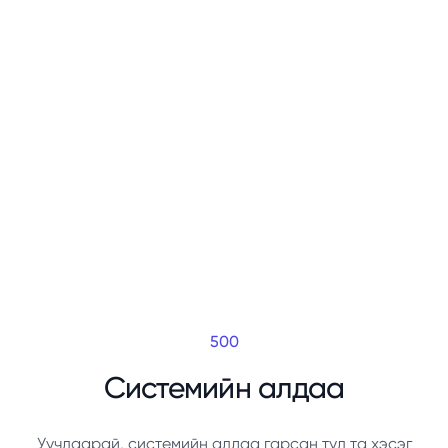
500
Системийн алдаа
Уучлаарай, системийн алдаа гарсан тул та хэсэг