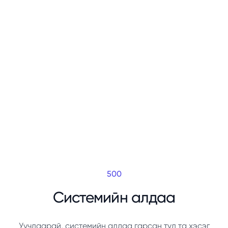
500
Системийн алдаа
Уучлаарай, системийн алдаа гарсан тул та хэсэг