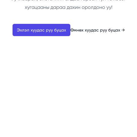
хугацааны дараа дахин оролдоно уу!
Эхлэл хуудас руу буцах
Өмнөх хуудас руу буцах
→