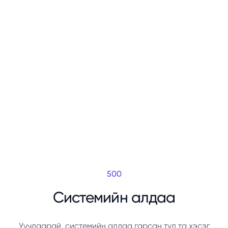
500
Системийн алдаа
Уучлаарай, системийн алдаа гарсан тул та хэсэг