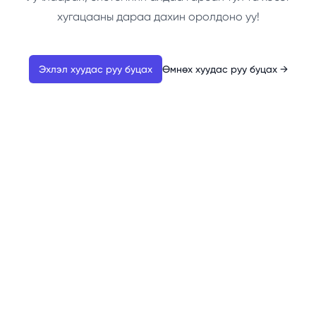
хугацааны дараа дахин оролдоно уу!
Эхлэл хуудас руу буцах
Өмнөх хуудас руу буцах
→