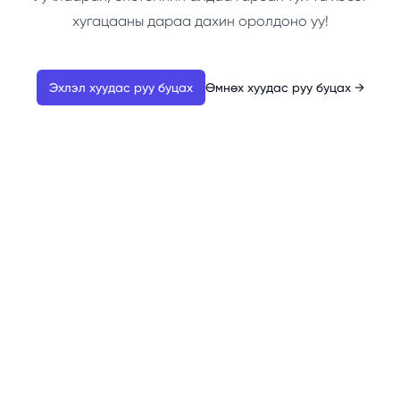
хугацааны дараа дахин оролдоно уу!
Эхлэл хуудас руу буцах
Өмнөх хуудас руу буцах
→