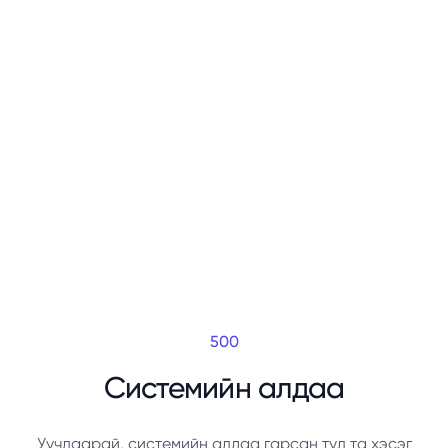
500
Системийн алдаа
Уучлаарай, системийн алдаа гарсан тул та хэсэг